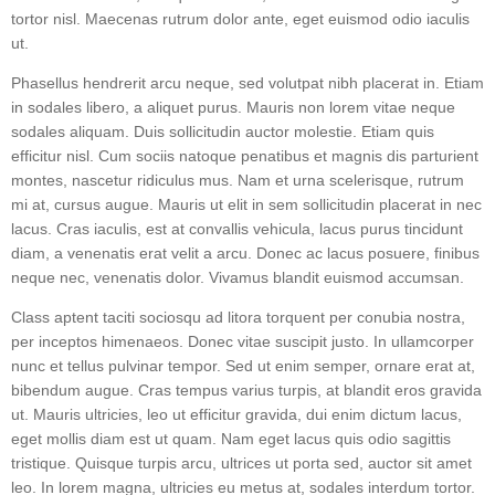
tortor nisl. Maecenas rutrum dolor ante, eget euismod odio iaculis
ut.
Phasellus hendrerit arcu neque, sed volutpat nibh placerat in. Etiam
in sodales libero, a aliquet purus. Mauris non lorem vitae neque
sodales aliquam. Duis sollicitudin auctor molestie. Etiam quis
efficitur nisl. Cum sociis natoque penatibus et magnis dis parturient
montes, nascetur ridiculus mus. Nam et urna scelerisque, rutrum
mi at, cursus augue. Mauris ut elit in sem sollicitudin placerat in nec
lacus. Cras iaculis, est at convallis vehicula, lacus purus tincidunt
diam, a venenatis erat velit a arcu. Donec ac lacus posuere, finibus
neque nec, venenatis dolor. Vivamus blandit euismod accumsan.
Class aptent taciti sociosqu ad litora torquent per conubia nostra,
per inceptos himenaeos. Donec vitae suscipit justo. In ullamcorper
nunc et tellus pulvinar tempor. Sed ut enim semper, ornare erat at,
bibendum augue. Cras tempus varius turpis, at blandit eros gravida
ut. Mauris ultricies, leo ut efficitur gravida, dui enim dictum lacus,
eget mollis diam est ut quam. Nam eget lacus quis odio sagittis
tristique. Quisque turpis arcu, ultrices ut porta sed, auctor sit amet
leo. In lorem magna, ultricies eu metus at, sodales interdum tortor.