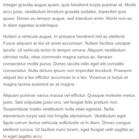
Integer gravida augue quam, quis hendrerit turpis pulvinar at. Morbi
arcu justo, vestibulum tincidunt gravida sodales, imperdiet quis
quam. Donec eu tempor augue, sed interdum enim. Morbi non ex
in diam egestas scelerisque.
Nullam a vehicula augue. In posuere hendrerit nisl ac eleifend.
Fusce aliquam at dui sit amet accumsan. Nullam facilisis volutpat
iaculis. Ut vehicula tortor in tempor ornare. Aliquam vestibulum
ultricies nulla, vitae commodo magna varius ac. Aenean
consectetur mollis purus. Donec iaculis odio eget elit convallis
consectetur. Nulla dictum ipsum non imperdiet tincidunt. Praesent
aliquet dui a leo efficitur accumsan in a leo. Vivamus ut turpis et
magna lacinia euismod ac at magna.
Aliquam pulvinar varius massa vel efficitur. Quisque molestie metus
justo. Sed vulputate justo orci, vel feugiat felis pretium non.
Suspendisse mattis vestibulum nulla vitae egestas. Nulla
elementum turpis sed nisl fringilla elementum. Vestibulum eget
ligula rutrum lectus vehicula sollicitudin ut in diam. Donec congue
eleifend cursus. Ut facilisis nunc lorem, eget feugiat velit sagittis ac.
In eget sagittis arcu.