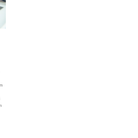
e
um
i
m