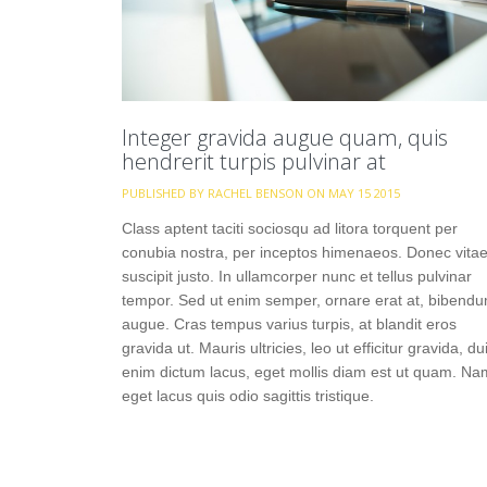
Integer gravida augue quam, quis
hendrerit turpis pulvinar at
PUBLISHED BY RACHEL BENSON ON MAY 15 2015
Class aptent taciti sociosqu ad litora torquent per
conubia nostra, per inceptos himenaeos. Donec vita
suscipit justo. In ullamcorper nunc et tellus pulvinar
tempor. Sed ut enim semper, ornare erat at, bibend
augue. Cras tempus varius turpis, at blandit eros
gravida ut. Mauris ultricies, leo ut efficitur gravida, du
enim dictum lacus, eget mollis diam est ut quam. Na
eget lacus quis odio sagittis tristique.