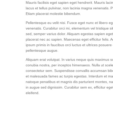
Mauris facilisis eget sapien eget hendrerit. Mauris lacin
lacus et tellus pulvinar, non lacinia magna venenatis. P
Etiam placerat molestie bibendum.
Pellentesque eu velit nisi. Fusce eget nunc et libero eg
venenatis. Curabitur orci mi, elementum vel tristique sit
sed, semper varius dolor. Aliquam egestas sapien ege
placerat nec ac sapien. Maecenas eget efficitur felis. 
ipsum primis in faucibus orci luctus et ultrices posuer
pellentesque augue.
Aliquam erat volutpat. In varius neque quis maximus sce
conubia nostra, per inceptos himenaeos. Nulla ut scele
consectetur sem. Suspendisse convallis accumsan bibe
et malesuada fames ac turpis egestas. Interdum et ma
natoque penatibus et magnis dis parturient montes, n
in augue sed dignissim. Curabitur sem ex, efficitur ege
eleifend.