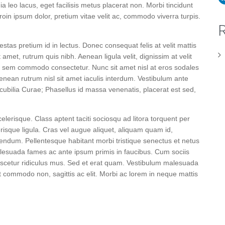
ia leo lacus, eget facilisis metus placerat non. Morbi tincidunt
roin ipsum dolor, pretium vitae velit ac, commodo viverra turpis.
estas pretium id in lectus. Donec consequat felis at velit mattis
 amet, rutrum quis nibh. Aenean ligula velit, dignissim at velit
t sem commodo consectetur. Nunc sit amet nisl at eros sodales
Aenean rutrum nisl sit amet iaculis interdum. Vestibulum ante
e cubilia Curae; Phasellus id massa venenatis, placerat est sed,
lerisque. Class aptent taciti sociosqu ad litora torquent per
risque ligula. Cras vel augue aliquet, aliquam quam id,
ndum. Pellentesque habitant morbi tristique senectus et netus
lesuada fames ac ante ipsum primis in faucibus. Cum sociis
ascetur ridiculus mus. Sed et erat quam. Vestibulum malesuada
t commodo non, sagittis ac elit. Morbi ac lorem in neque mattis